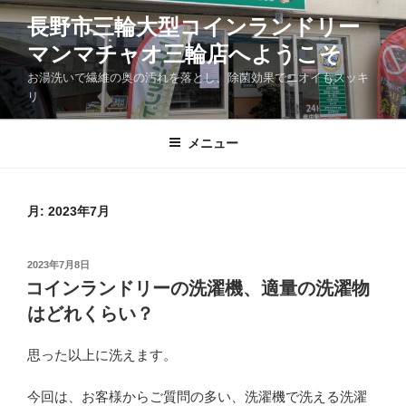
コ
長野市三輪大型コインランドリー
ン
マンマチャオ三輪店へようこそ
テ
ン
お湯洗いで繊維の奥の汚れを落とし、除菌効果でニオイもスッキ
ツ
リ
へ
ス
メニュー
キ
ッ
プ
月:
2023年7月
投
2023年7月8日
稿
コインランドリーの洗濯機、適量の洗濯物
日:
はどれくらい？
思った以上に洗えます。
今回は、お客様からご質問の多い、洗濯機で洗える洗濯