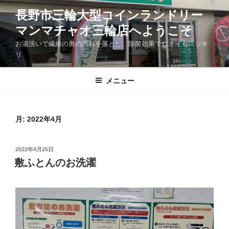
コ
長野市三輪大型コインランドリー
ン
マンマチャオ三輪店へようこそ
テ
ン
お湯洗いで繊維の奥の汚れを落とし、除菌効果でニオイもスッキ
ツ
リ
へ
ス
メニュー
キ
ッ
プ
月:
2022年4月
投
2022年4月25日
稿
敷ふとんのお洗濯
日: