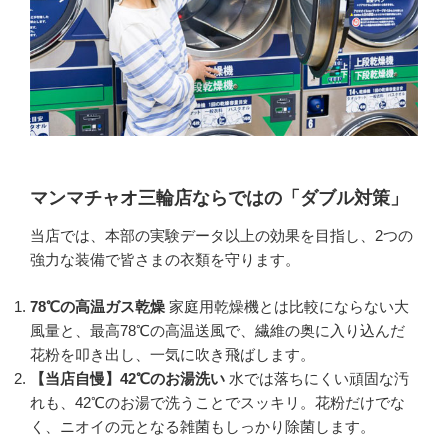
マンマチャオ三輪店ならではの「ダブル対策」
当店では、本部の実験データ以上の効果を目指し、2つの
強力な装備で皆さまの衣類を守ります。
78℃の高温ガス乾燥
家庭用乾燥機とは比較にならない大
風量と、最高78℃の高温送風で、繊維の奥に入り込んだ
花粉を叩き出し、一気に吹き飛ばします。
【当店自慢】42℃のお湯洗い
水では落ちにくい頑固な汚
れも、42℃のお湯で洗うことでスッキリ。花粉だけでな
く、ニオイの元となる雑菌もしっかり除菌します。