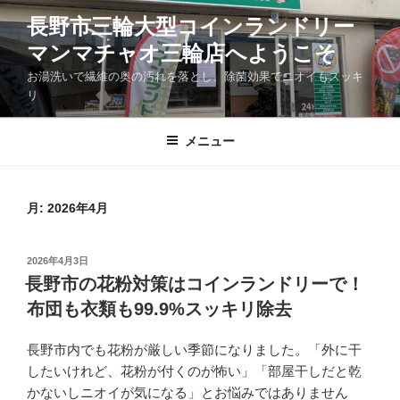
コ
長野市三輪大型コインランドリー
ン
マンマチャオ三輪店へようこそ
テ
ン
お湯洗いで繊維の奥の汚れを落とし、除菌効果でニオイもスッキ
ツ
リ
へ
ス
メニュー
キ
ッ
プ
月:
2026年4月
投
2026年4月3日
稿
長野市の花粉対策はコインランドリーで！
日:
布団も衣類も99.9%スッキリ除去
長野市内でも花粉が厳しい季節になりました。「外に干
したいけれど、花粉が付くのが怖い」「部屋干しだと乾
かないしニオイが気になる」とお悩みではありません