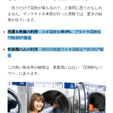
「洗うだけで花粉が落ちるの？」と疑問に思うかもしれ
ません。マンマチャオ本部が行った実験では、驚きの結
果が出ています。
洗濯＆乾燥の利用
：スギ花粉を
99.9%
、ブタクサ花粉を
**99.6%**除去
乾燥機のみの利用
：60分の乾燥でスギ花粉を**99.3%**除
去
この高い除去率の秘密は、家庭用にはない「圧倒的なパ
ワー」にあります。