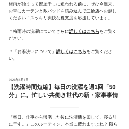
梅雨が始まって部屋干しに追われる前に、ぜひ今週末、
お車にカーテンと敷パッドを積み込んで三輪店へお越し
ください！スッキリ爽快な夏支度を応援しています。
＊梅雨時の洗濯についてさらに
詳しくはこちら
をご覧く
ださい。
＊「お湯洗いについて」
詳しくはこちら
をご覧くださ
い。
投
2026年5月7日
稿
【洗濯時間短縮】毎日の洗濯を週1回「50
日:
分」に。忙しい共働き世代の新・家事事情
「毎日、仕事から帰宅した後に洗濯機を回して、寝る前
に干す…」このルーティン、本当に疲れますよね？ 限ら