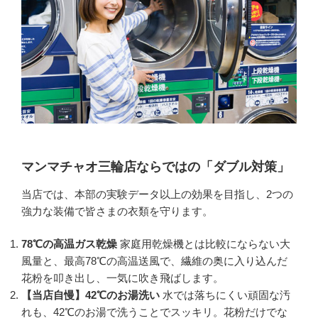
マンマチャオ三輪店ならではの「ダブル対策」
当店では、本部の実験データ以上の効果を目指し、2つの
強力な装備で皆さまの衣類を守ります。
78℃の高温ガス乾燥
家庭用乾燥機とは比較にならない大
風量と、最高78℃の高温送風で、繊維の奥に入り込んだ
花粉を叩き出し、一気に吹き飛ばします。
【当店自慢】42℃のお湯洗い
水では落ちにくい頑固な汚
れも、42℃のお湯で洗うことでスッキリ。花粉だけでな