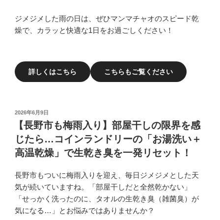
ジメジメした雨の日は、ぜひマンマチャオのスピード乾
燥で、カラッと快適な1日をお過ごしください！
詳しくはこちら
こちらもご覧ください
投
2026年6月9日
稿
【長野市も梅雨入り】部屋干しの限界を感
日:
じたら…コインランドリーの「お湯洗い＋
高温乾燥」で生乾き臭を一発リセット！
長野市もついに梅雨入りを迎え、毎日ジメジメとした天
気が続いていますね。「部屋干しだと全然乾かない」
「せっかく洗ったのに、タオルの生乾き臭（雑菌臭）が
気になる…」とお悩みではありませんか？