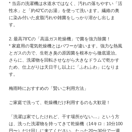
* 当店の洗濯機は水道水ではなく、汚れの落ちやすい「活
性水」と「約42℃のお湯」を使って洗います。繊維の奥
に染み付いた皮脂汚れや雑菌をしっかり溶かし出しま
す。
2. 最高78℃の「高温ガス乾燥機」で菌を強力除菌！
* 家庭用の電気乾燥機とはパワーが違います。強力な熱風
とガスの力で、生乾き臭の原因菌を根本から徹底退治。
さらに、洗濯物を回転させながら大きなドラムで乾かす
ため、仕上がりは天日干し以上に「ふわふわ」になりま
す。
梅雨時におすすめの「賢いご利用方法」
ご家庭で洗って、乾燥機だけ利用するのも大歓迎！
「洗濯は家でしたけれど、干す場所がない…」という方
は、洗った洗濯物を持ってきて乾燥機（14キロ：10分100
円〜）だけ回しに来てください。たった20〜30分で一週