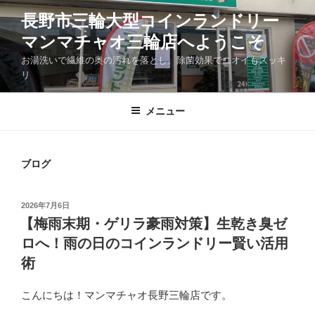
コ
長野市三輪大型コインランドリー
ン
マンマチャオ三輪店へようこそ
テ
ン
お湯洗いで繊維の奥の汚れを落とし、除菌効果でニオイもスッキ
ツ
リ
へ
ス
メニュー
キ
ッ
プ
ブログ
投
2026年7月6日
稿
【梅雨末期・ゲリラ豪雨対策】生乾き臭ゼ
日:
ロへ！雨の日のコインランドリー賢い活用
術
こんにちは！マンマチャオ長野三輪店です。