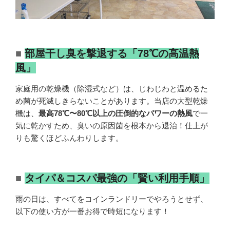
■
部屋干し臭を撃退する「78℃の高温熱
風」
家庭用の乾燥機（除湿式など）は、じわじわと温めるた
め菌が死滅しきらないことがあります。当店の大型乾燥
機は、
最高78℃〜80℃以上の圧倒的なパワーの熱風
で一
気に乾かすため、臭いの原因菌を根本から退治！仕上が
りも驚くほどふんわりします。
■
タイパ＆コスパ最強の「賢い利用手順」
雨の日は、すべてをコインランドリーでやろうとせず、
以下の使い方が一番お得で時短になります！