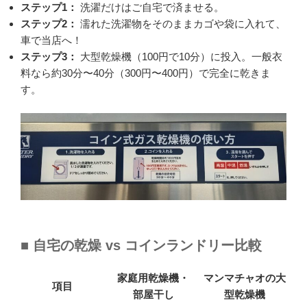
ステップ1：
洗濯だけはご自宅で済ませる。
ステップ2：
濡れた洗濯物をそのままカゴや袋に入れて、
車で当店へ！
ステップ3：
大型乾燥機（100円で10分）に投入。一般衣
料なら約30分〜40分（300円〜400円）で完全に乾きま
す。
■ 自宅の乾燥 vs コインランドリー比較
家庭用乾燥機・
マンマチャオの大
項目
部屋干し
型乾燥機