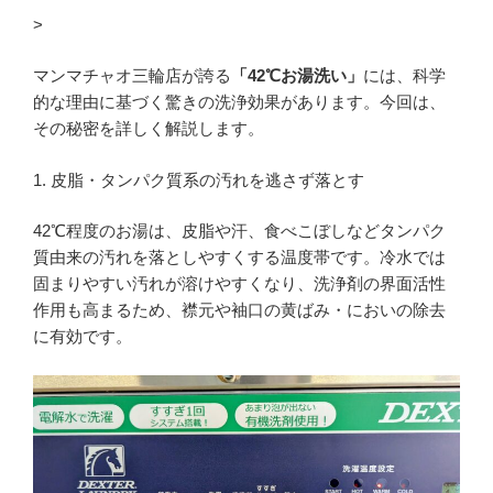
>
マンマチャオ三輪店が誇る
「42℃お湯洗い」
には、科学
的な理由に基づく驚きの洗浄効果があります。今回は、
その秘密を詳しく解説します。
1. 皮脂・タンパク質系の汚れを逃さず落とす
42℃程度のお湯は、皮脂や汗、食べこぼしなどタンパク
質由来の汚れを落としやすくする温度帯です。冷水では
固まりやすい汚れが溶けやすくなり、洗浄剤の界面活性
作用も高まるため、襟元や袖口の黄ばみ・においの除去
に有効です。