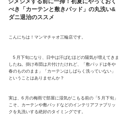
ジメジメする前に一掃！初夏にやっておく
日:
べき「カーテンと敷きパッド」の丸洗い&
ダニ退治のススメ
こんにちは！マンマチャオ三輪店です。
5 月下旬になり、日中は汗ばむほどの陽気が増えてきま
したね。掛け布団は片付けたけれど、「敷パッドは冬や
春のもののまま」「カーテンはしばらく洗っていない」
ということはありませんか？
実は、6 月の梅雨で部屋に湿気がこもる前の「5 月下旬」
こそ、カーテンや敷パッドなどのインテリアファブリッ
クを丸洗いする絶好のタイミングです。