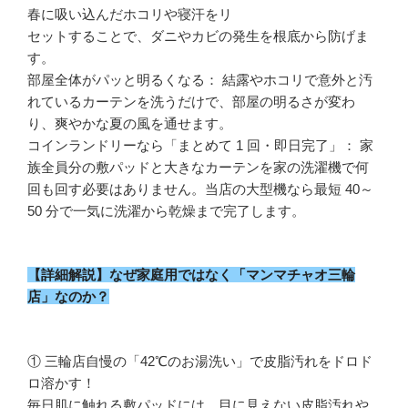
春に吸い込んだホコリや寝汗をリ
セットすることで、ダニやカビの発生を根底から防げま
す。
部屋全体がパッと明るくなる： 結露やホコリで意外と汚
れているカーテンを洗うだけで、部屋の明るさが変わ
り、爽やかな夏の風を通せます。
コインランドリーなら「まとめて 1 回・即日完了」： 家
族全員分の敷パッドと大きなカーテンを家の洗濯機で何
回も回す必要はありません。当店の大型機なら最短 40～
50 分で一気に洗濯から乾燥まで完了します。
【詳細解説】なぜ家庭用ではなく「マンマチャオ三輪
店」なのか？
① 三輪店自慢の「42℃のお湯洗い」で皮脂汚れをドロド
ロ溶かす！
毎日肌に触れる敷パッドには、目に見えない皮脂汚れや