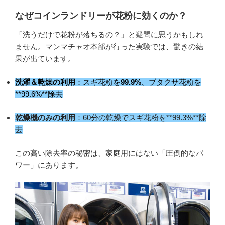
なぜコインランドリーが花粉に効くのか？
「洗うだけで花粉が落ちるの？」と疑問に思うかもしれ
ません。マンマチャオ本部が行った実験では、驚きの結
果が出ています。
洗濯＆乾燥の利用
：スギ花粉を
99.9%
、ブタクサ花粉を
**99.6%**除去
乾燥機のみの利用
：60分の乾燥でスギ花粉を**99.3%**除
去
この高い除去率の秘密は、家庭用にはない「圧倒的なパ
ワー」にあります。