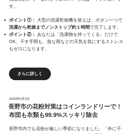
す。
ポイント
①：
大型の洗濯乾燥機を使えば、ボタン一つで
洗濯から乾燥までノンストップ約１時間
で完了します。
ポイント②：
あなたは「洗濯物を持ってくる」だけで
OK。干す手間も、急な雨などの天気を気にするストレス
もゼロになります。
さらに詳しく
投
2026年4月3日
稿
長野市の花粉対策はコインランドリーで！
日:
布団も衣類も99.9%スッキリ除去
長野市内でも花粉が厳しい季節になりました。「外に干