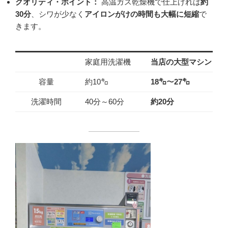
クオリティ・ポイント：
高温ガス乾燥機で仕上げれば
約
30
分
、シワが少なく
アイロンがけの時間も大幅に短縮
で
きます。
家庭用洗濯機
当店の大型マシン
容量
約10㌔
18㌔～27㌔
洗濯時間
40分～60分
約20分