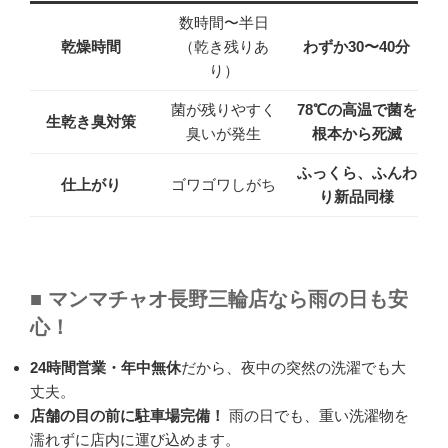
数時間〜半日
乾燥時間
（乾き残りあ
わずか30〜40分
り）
菌が残りやすく
78℃の高温で菌を
生乾き臭対策
臭いが発生
根本から死滅
ふっくら、ふんわ
仕上がり
ゴワゴワしがち
り新品同様
■ マンマチャオ長野三輪店なら雨の日も安
心！
24時間営業・年中無休
だから、夜中の突然の洗濯でも大
丈夫。
店舗の目の前に駐車場完備！
雨の日でも、重い洗濯物を
濡れずに店内に運び込めます。