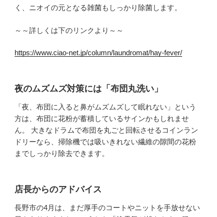
く、ニオイの元となる雑菌もしっかり除菌します。
～～詳しくは下のリンクより～～
https://www.ciao-net.jp/column/laundromat/hay-fever/
夜のムズムズ対策には「布団丸洗い」
「夜、布団に入ると鼻がムズムズして眠れない」という
方は、布団に花粉が蓄積しているサインかもしれませ
ん。 大きなドラムで布団を丸ごと回転させるコインラン
ドリーなら、掃除機では吸いきれない繊維の隙間の花粉
までしっかり除去できます。
店長からのアドバイス
長野市の4月は、まだ厚手のコートやニットを手放せない