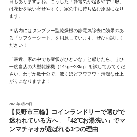
日もありますよね。こうした「静電気が起きやすい服」
は花粉を吸い寄せやすく、家の中に持ち込む原因になり
ます。
＊店内にはタンブラー型乾燥機の静電気除去に効果のあ
る『ソフターシート』を用意しています。ぜひお試しく
ださい！
「最近、家の中でも症状がひどいな」と感じたら、ぜひ
一度当店の大型乾燥機（14kg〜23kg）を試してみてくだ
さい。わずか数十分で、驚くほどフワフワ・清潔な仕上
がりになりますよ！
投
2026年3月29日
稿
​【長野市三輪】コインランドリーで選びで
日:
迷われている方へ。「42℃お湯洗い」でマ
ンマチャオが選ばれる3つの理由