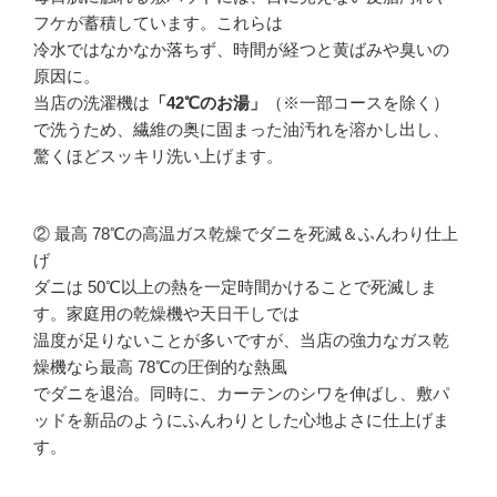
フケが蓄積しています。これらは
冷水ではなかなか落ちず、時間が経つと黄ばみや臭いの
原因に。
当店の洗濯機は
「42℃のお湯」
（※一部コースを除く）
で洗うため、繊維の奥に固まった油汚れを溶かし出し、
驚くほどスッキリ洗い上げます。
② 最高 78℃の高温ガス乾燥でダニを死滅＆ふんわり仕上
げ
ダニは 50℃以上の熱を一定時間かけることで死滅しま
す。家庭用の乾燥機や天日干しでは
温度が足りないことが多いですが、当店の強力なガス乾
燥機なら最高 78℃の圧倒的な熱風
でダニを退治。同時に、カーテンのシワを伸ばし、敷パ
ッドを新品のようにふんわりとした心地よさに仕上げま
す。