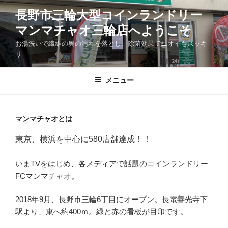
コ
長野市三輪大型コインランドリー
ン
マンマチャオ三輪店へようこそ
テ
ン
お湯洗いで繊維の奥の汚れを落とし、除菌効果でニオイもスッキ
ツ
リ
へ
ス
メニュー
キ
ッ
プ
マンマチャオとは
東京、横浜を中心に580店舗達成！！
いまTVをはじめ、各メディアで話題のコインランドリー
FCマンマチャオ。
2018年9月、長野市三輪6丁目にオープン。長電善光寺下
駅より、東へ約400ｍ。緑と赤の看板が目印です。